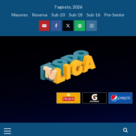
Saltar
7 agosto, 2026
al
Mayores
Reserva
Sub-20
Sub-18
Sub-16
Pre-Senior
contenido
Youtube
Facebook
Twitter
Podcast
Instagram
Menú
principal