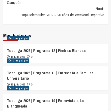
Campeón
entradas
Next:
Copa Microsules 2017 – 20 años de Weekend Deportivo
Más historias
Cortitas y al pie
Todoliga 2026 | Programa 12 | Piedras Blancas
18 julio, 2026
0
Cortitas y al pie
Todoliga 2026 | Programa 11 | Entrevista a Familiar
Universitario
16 julio, 2026
0
Cortitas y al pie
Todoliga 2026 | Programa 10 | Entrevista a La
Blanqueada