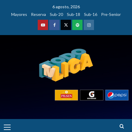
Saltar
6 agosto, 2026
al
Mayores
Reserva
Sub-20
Sub-18
Sub-16
Pre-Senior
contenido
Youtube
Facebook
Twitter
Podcast
Instagram
Menú
principal