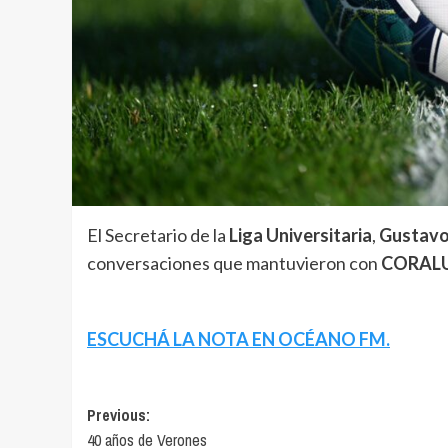
El Secretario de la
Liga Universitaria
,
Gustavo
conversaciones que mantuvieron con
CORAL
ESCUCHÁ LA NOTA EN OCÉANO FM.
Navegación
Previous:
40 años de Verones