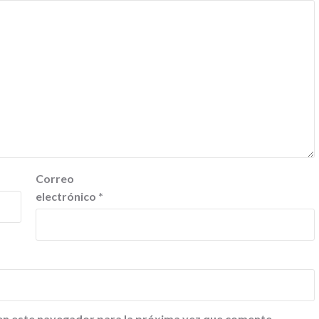
Correo
electrónico
*
en este navegador para la próxima vez que comente.