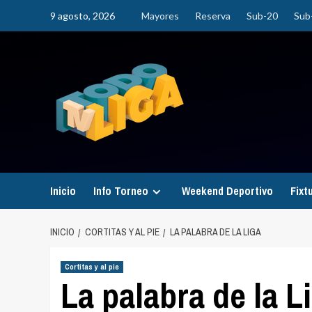
Saltar
9 agosto, 2026
Mayores
Reserva
Sub-20
Sub
al
contenido
Inicio
Info Torneo
Weekend Deportivo
Fixt
INICIO
CORTITAS Y AL PIE
LA PALABRA DE LA LIGA
Cortitas y al pie
La palabra de la L