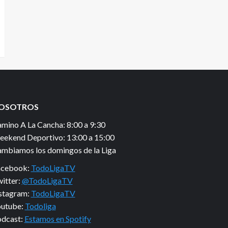
OSOTROS
mino A La Cancha: 8:00 a 9:30
ekend Deportivo: 13:00 a 15:00
mbiamos los domingos de la Liga
acebook:
TodoLigaTV
itter:
@TodoLigaTV
stagram:
TodoLigaTV
utube:
Todoliga
dcast:
Estamos en Spotify