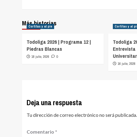
de
entradas
Más historias
Cortitas y al pie
Cortitas y al p
Todoliga 2026 | Programa 12 |
Todoliga 2
Piedras Blancas
Entrevista 
Universitar
18 julio, 2026
0
16 julio, 2026
Deja una respuesta
Tu dirección de correo electrónico no será publicada.
Comentario
*