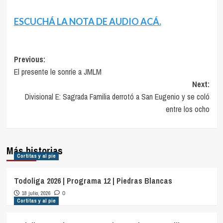
ESCUCHÁ LA NOTA DE AUDIO ACÁ.
Navegación
Previous:
El presente le sonríe a JMLM
de
Next:
entradas
Divisional E: Sagrada Familia derrotó a San Eugenio y se coló
entre los ocho
Más historias
Cortitas y al pie
Todoliga 2026 | Programa 12 | Piedras Blancas
18 julio, 2026
0
Cortitas y al pie