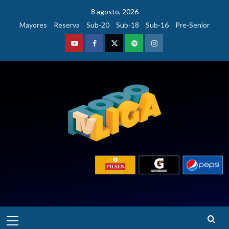
Saltar
8 agosto, 2026
al
Mayores
Reserva
Sub-20
Sub-18
Sub-16
Pre-Senior
contenido
Youtube
Facebook
Twitter
Podcast
Instagram
Menú
principal