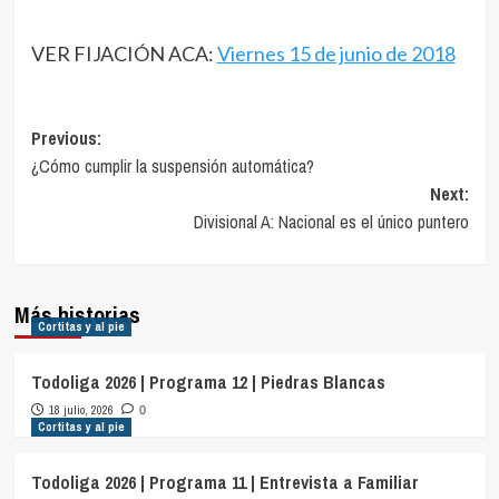
VER FIJACIÓN ACA:
Viernes 15 de junio de 2018
Navegación
Previous:
¿Cómo cumplir la suspensión automática?
de
Next:
entradas
Divisional A: Nacional es el único puntero
Más historias
Cortitas y al pie
Todoliga 2026 | Programa 12 | Piedras Blancas
18 julio, 2026
0
Cortitas y al pie
Todoliga 2026 | Programa 11 | Entrevista a Familiar