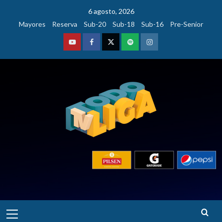
Saltar
6 agosto, 2026
al
Mayores
Reserva
Sub-20
Sub-18
Sub-16
Pre-Senior
contenido
Youtube
Facebook
Twitter
Podcast
Instagram
Menú
principal