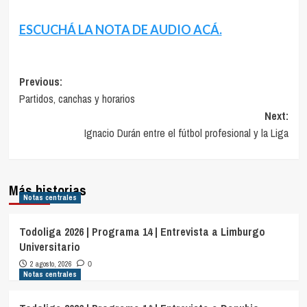
ESCUCHÁ LA NOTA DE AUDIO ACÁ.
Navegación
Previous:
Partidos, canchas y horarios
de
Next:
entradas
Ignacio Durán entre el fútbol profesional y la Liga
Más historias
Notas centrales
Todoliga 2026 | Programa 14 | Entrevista a Limburgo
Universitario
2 agosto, 2026
0
Notas centrales