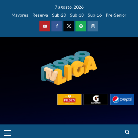
Saltar
7 agosto, 2026
al
Mayores
Reserva
Sub-20
Sub-18
Sub-16
Pre-Senior
contenido
Youtube
Facebook
Twitter
Podcast
Instagram
Menú
principal