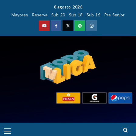
Saltar
8 agosto, 2026
al
Mayores
Reserva
Sub-20
Sub-18
Sub-16
Pre-Senior
contenido
Youtube
Facebook
Twitter
Podcast
Instagram
Menú
principal