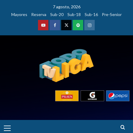
Saltar
7 agosto, 2026
al
Mayores
Reserva
Sub-20
Sub-18
Sub-16
Pre-Senior
contenido
Youtube
Facebook
Twitter
Podcast
Instagram
Menú
principal