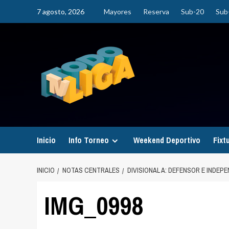
Saltar
7 agosto, 2026
Mayores
Reserva
Sub-20
Sub
al
contenido
Inicio
Info Torneo
Weekend Deportivo
Fixt
INICIO
NOTAS CENTRALES
DIVISIONAL A: DEFENSOR E INDEP
IMG_0998