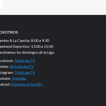
OSOTROS
mino A La Cancha: 8:00 a 9:30
ekend Deportivo: 13:00 a 15:00
mbiamos los domingos de la Liga
acebook:
TodoLigaTV
itter:
@TodoLigaTV
stagram:
TodoLigaTV
utube:
Todoliga
dcast:
Estamos en Spotify