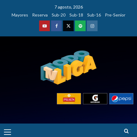
Saltar
7 agosto, 2026
al
Mayores
Reserva
Sub-20
Sub-18
Sub-16
Pre-Senior
contenido
Youtube
Facebook
Twitter
Podcast
Instagram
Menú
principal