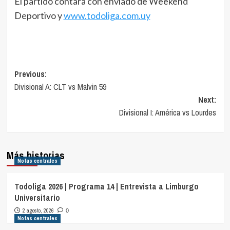
El partido contará con enviado de Weekend
Deportivo y
www.todoliga.com.uy
Navegación
Previous:
Divisional A: CLT vs Malvin 59
de
Next:
entradas
Divisional I: América vs Lourdes
Más historias
Notas centrales
Todoliga 2026 | Programa 14 | Entrevista a Limburgo
Universitario
2 agosto, 2026
0
Notas centrales