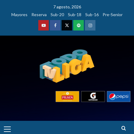
Saltar
7 agosto, 2026
al
Mayores
Reserva
Sub-20
Sub-18
Sub-16
Pre-Senior
contenido
Youtube
Facebook
Twitter
Podcast
Instagram
Menú
principal