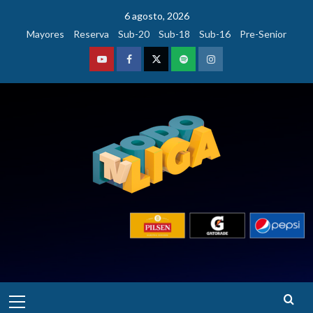
Saltar
6 agosto, 2026
al
Mayores
Reserva
Sub-20
Sub-18
Sub-16
Pre-Senior
contenido
Youtube
Facebook
Twitter
Podcast
Instagram
Menú
principal