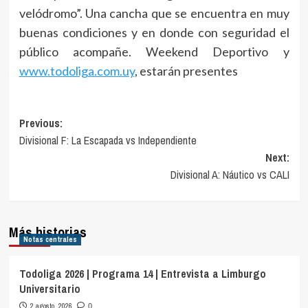
velódromo”. Una cancha que se encuentra en muy
buenas condiciones y en donde con seguridad el
público acompañe. Weekend Deportivo y
www.todoliga.com.uy
, estarán presentes
Navegación
Previous:
Divisional F: La Escapada vs Independiente
de
Next:
entradas
Divisional A: Náutico vs CALI
Más historias
Notas centrales
Todoliga 2026 | Programa 14 | Entrevista a Limburgo
Universitario
2 agosto, 2026
0