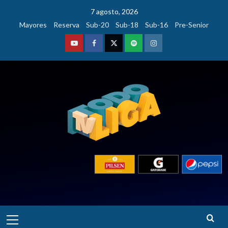
Saltar
7 agosto, 2026
al
Mayores
Reserva
Sub-20
Sub-18
Sub-16
Pre-Senior
contenido
Youtube
Facebook
Twitter
Podcast
Instagram
Menú
principal