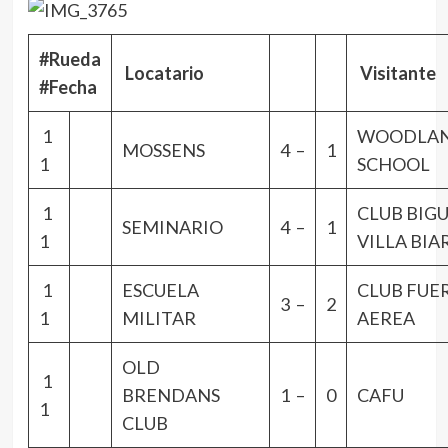
#Rueda
Locatario
Visitante
#Fecha
1
WOODLA
MOSSENS
4 –
1
1
SCHOOL
1
CLUB BIG
SEMINARIO
4 –
1
1
VILLA BIA
1
ESCUELA
CLUB FUE
3 –
2
1
MILITAR
AEREA
OLD
1
BRENDANS
1 –
0
CAFU
1
CLUB