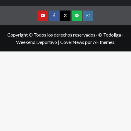
Youtube
Facebook
Twitter
Podcast
Instagram
Copyright © Todos los derechos reservados · © Todoliga -
Weekend Deportivo
|
CoverNews
por AF themes.