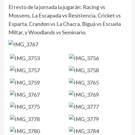
El resto de la jornada la jugarán: Racing vs
Mossens, La Escapada vs Resistencia, Cricket vs
Esparta, Crandon vs La Chacra, Biguá vs Escuela
Miltar, y Woodlands vs Seminario.
N
Pre
Divi
d
Arqu
en
y un
com
con
gol
Next:
Playa