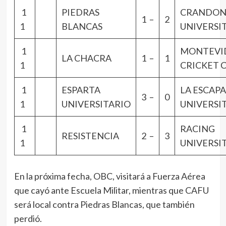
1
PIEDRAS
CRANDO
1 –
2
1
BLANCAS
UNIVERSI
1
MONTEVI
LA CHACRA
1 –
1
1
CRICKET 
1
ESPARTA
LA ESCAP
3 –
0
1
UNIVERSITARIO
UNIVERSI
1
RACING
RESISTENCIA
2 –
3
1
UNIVERSI
En la próxima fecha, OBC, visitará a Fuerza Aérea
que cayó ante Escuela Militar, mientras que CAFU
será local contra Piedras Blancas, que también
perdió.