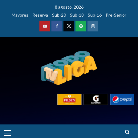
Saltar
8 agosto, 2026
al
Mayores
Reserva
Sub-20
Sub-18
Sub-16
Pre-Senior
contenido
Youtube
Facebook
Twitter
Podcast
Instagram
Menú
principal