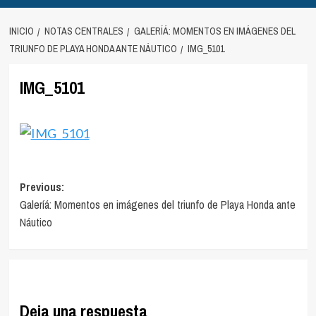
INICIO
NOTAS CENTRALES
GALERÍÁ: MOMENTOS EN IMÁGENES DEL
TRIUNFO DE PLAYA HONDA ANTE NÁUTICO
IMG_5101
IMG_5101
Navegación
Previous:
Galeríá: Momentos en imágenes del triunfo de Playa Honda ante
de
Náutico
entradas
Deja una respuesta