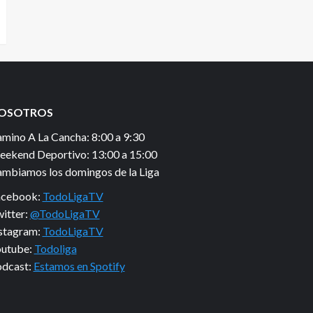
OSOTROS
mino A La Cancha: 8:00 a 9:30
ekend Deportivo: 13:00 a 15:00
mbiamos los domingos de la Liga
acebook:
TodoLigaTV
itter:
@TodoLigaTV
stagram:
TodoLigaTV
utube:
Todoliga
dcast:
Estamos en Spotify