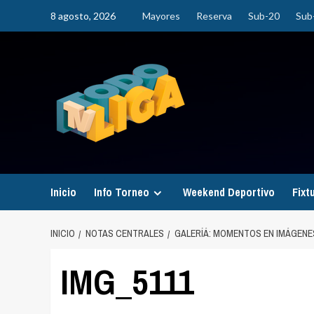
Saltar
8 agosto, 2026
Mayores
Reserva
Sub-20
Sub
al
contenido
Inicio
Info Torneo
Weekend Deportivo
Fixt
INICIO
NOTAS CENTRALES
GALERÍÁ: MOMENTOS EN IMÁGENES
IMG_5111