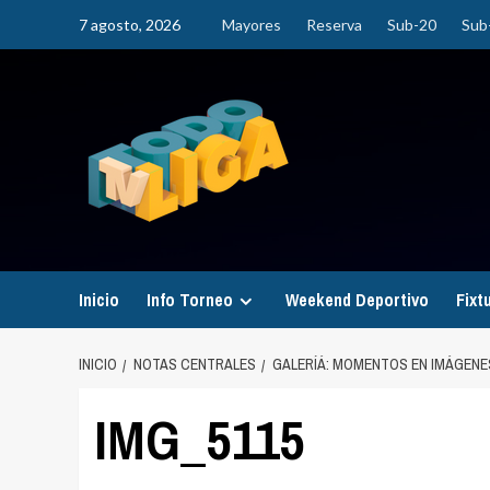
Saltar
7 agosto, 2026
Mayores
Reserva
Sub-20
Sub
al
contenido
Inicio
Info Torneo
Weekend Deportivo
Fixt
INICIO
NOTAS CENTRALES
GALERÍÁ: MOMENTOS EN IMÁGENES
IMG_5115