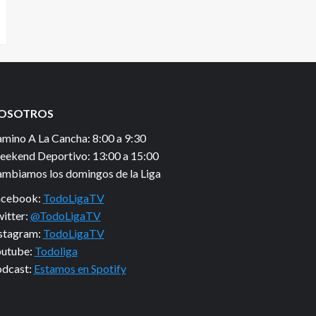
OSOTROS
mino A La Cancha: 8:00 a 9:30
ekend Deportivo: 13:00 a 15:00
mbiamos los domingos de la Liga
acebook:
TodoLigaTV
itter:
@TodoLigaTV
stagram:
TodoLigaTV
utube:
Todoliga
dcast:
Estamos en Spotify