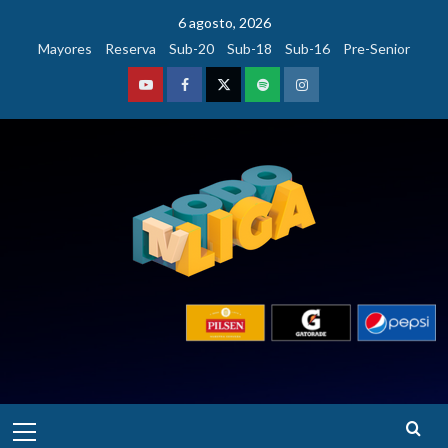
Saltar
6 agosto, 2026
al
Mayores
Reserva
Sub-20
Sub-18
Sub-16
Pre-Senior
contenido
Youtube
Facebook
Twitter
Podcast
Instagram
Menú
principal