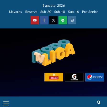
Saltar
8 agosto, 2026
al
Mayores
Reserva
Sub-20
Sub-18
Sub-16
Pre-Senior
contenido
Youtube
Facebook
Twitter
Podcast
Instagram
Menú
principal