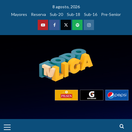
Saltar
8 agosto, 2026
al
Mayores
Reserva
Sub-20
Sub-18
Sub-16
Pre-Senior
contenido
Youtube
Facebook
Twitter
Podcast
Instagram
Menú
principal