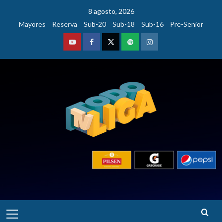
Saltar
8 agosto, 2026
al
Mayores
Reserva
Sub-20
Sub-18
Sub-16
Pre-Senior
contenido
Youtube
Facebook
Twitter
Podcast
Instagram
Menú
principal