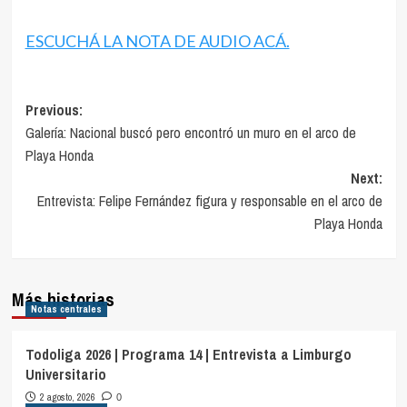
ESCUCHÁ LA NOTA DE AUDIO ACÁ.
Navegación
Previous:
Galería: Nacional buscó pero encontró un muro en el arco de
de
Playa Honda
entradas
Next:
Entrevista: Felipe Fernández figura y responsable en el arco de
Playa Honda
Más historias
Notas centrales
Todoliga 2026 | Programa 14 | Entrevista a Limburgo
Universitario
2 agosto, 2026
0