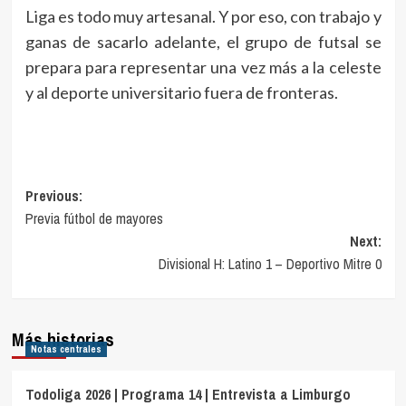
Liga es todo muy artesanal. Y por eso, con trabajo y
ganas de sacarlo adelante, el grupo de futsal se
prepara para representar una vez más a la celeste
y al deporte universitario fuera de fronteras.
Navegación
Previous:
Previa fútbol de mayores
de
Next:
entradas
Divisional H: Latino 1 – Deportivo Mitre 0
Más historias
Notas centrales
Todoliga 2026 | Programa 14 | Entrevista a Limburgo