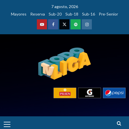
Saltar
7 agosto, 2026
al
Mayores
Reserva
Sub-20
Sub-18
Sub-16
Pre-Senior
contenido
Youtube
Facebook
Twitter
Podcast
Instagram
Menú
principal