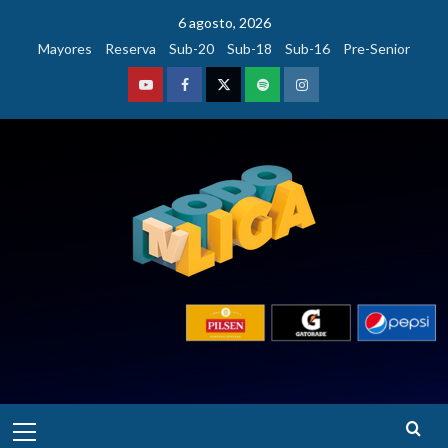
Saltar
6 agosto, 2026
al
Mayores
Reserva
Sub-20
Sub-18
Sub-16
Pre-Senior
contenido
Youtube
Facebook
Twitter
Podcast
Instagram
Menú
principal