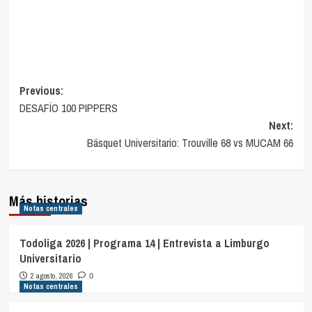
Navegación
Previous:
DESAFÍO 100 PIPPERS
de
Next:
entradas
Básquet Universitario: Trouville 68 vs MUCAM 66
Más historias
Notas centrales
Todoliga 2026 | Programa 14 | Entrevista a Limburgo
Universitario
2 agosto, 2026
0
Notas centrales