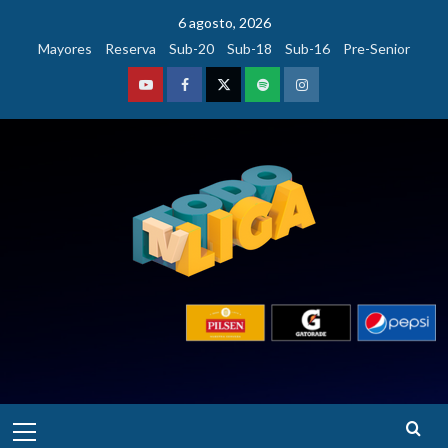
Saltar
6 agosto, 2026
al
Mayores
Reserva
Sub-20
Sub-18
Sub-16
Pre-Senior
contenido
Youtube
Facebook
Twitter
Podcast
Instagram
Menú
principal