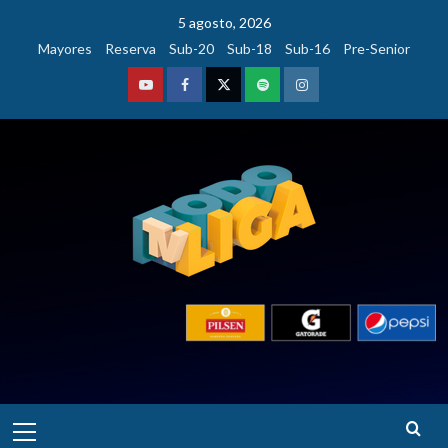
Saltar
5 agosto, 2026
al
Mayores
Reserva
Sub-20
Sub-18
Sub-16
Pre-Senior
contenido
Youtube
Facebook
Twitter
Podcast
Instagram
Menú
principal