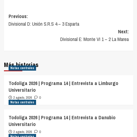
Navegación
Previous:
Divisional D: Unión S.R.S 4 – 3 Esparta
de
Next:
entradas
Divisional E: Monte VI 1 – 2 La Marea
Más historias
Notas centrales
Todoliga 2026 | Programa 14 | Entrevista a Limburgo
Universitario
2 agosto, 2026
0
Notas centrales
Todoliga 2026 | Programa 14 | Entrevista a Danubio
Universitario
2 agosto, 2026
0
Notas centrales