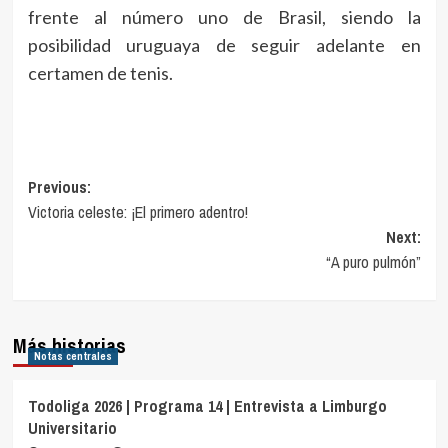
frente al número uno de Brasil, siendo la
posibilidad uruguaya de seguir adelante en
certamen de tenis.
Navegación
Previous:
Victoria celeste: ¡El primero adentro!
de
Next:
entradas
“A puro pulmón”
Más historias
Notas centrales
Todoliga 2026 | Programa 14 | Entrevista a Limburgo
Universitario