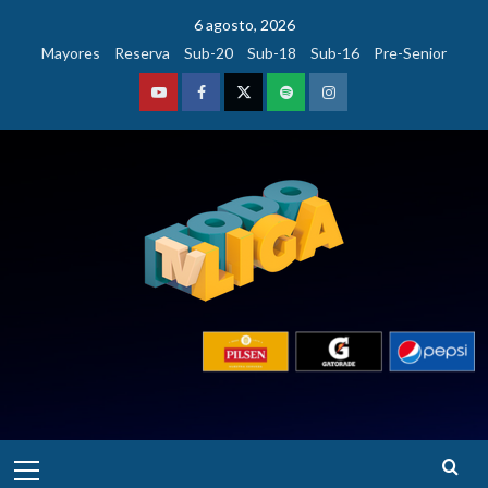
Saltar
6 agosto, 2026
al
Mayores
Reserva
Sub-20
Sub-18
Sub-16
Pre-Senior
contenido
Youtube
Facebook
Twitter
Podcast
Instagram
Menú
principal