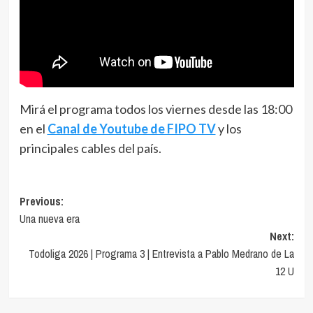
Mirá el programa todos los viernes desde las 18:00
en el
Canal de Youtube de FIPO TV
y los
principales cables del país.
Navegación
Previous:
Una nueva era
de
Next:
entradas
Todoliga 2026 | Programa 3 | Entrevista a Pablo Medrano de La
12 U