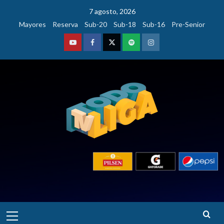
Saltar
7 agosto, 2026
al
Mayores
Reserva
Sub-20
Sub-18
Sub-16
Pre-Senior
contenido
Youtube
Facebook
Twitter
Podcast
Instagram
Menú
principal