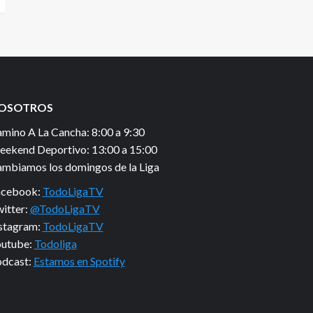
OSOTROS
mino A La Cancha: 8:00 a 9:30
ekend Deportivo: 13:00 a 15:00
mbiamos los domingos de la Liga
acebook:
TodoLigaTV
itter:
@TodoLigaTV
stagram:
TodoLigaTV
utube:
Todoliga
dcast:
Estamos en Spotify