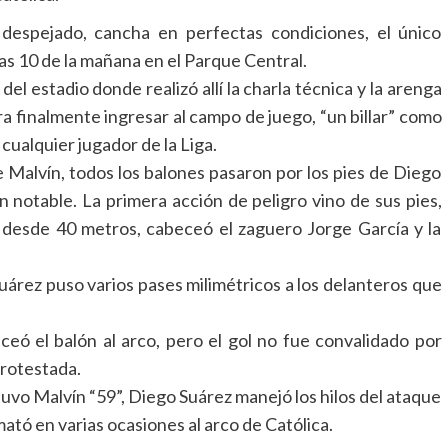
 despejado, cancha en perfectas condiciones, el único
las 10 de la mañana en el Parque Central.
el estadio donde realizó allí la charla técnica y la arenga
ra finalmente ingresar al campo de juego, “un billar” como
ualquier jugador de la Liga.
de Malvín, todos los balones pasaron por los pies de Diego
 notable. La primera acción de peligro vino de sus pies,
re desde 40 metros, cabeceó el zaguero Jorge García y la
Suárez puso varios pases milimétricos a los delanteros que
eceó el balón al arco, pero el gol no fue convalidado por
rotestada.
tuvo Malvín “59”, Diego Suárez manejó los hilos del ataque
mató en varias ocasiones al arco de Católica.