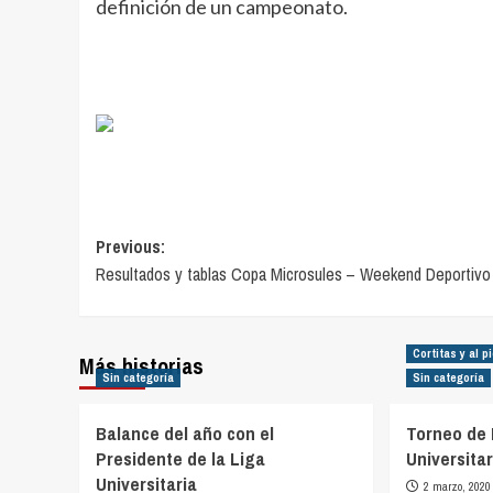
definición de un campeonato.
Navegación
Previous:
Resultados y tablas Copa Microsules – Weekend Deportivo
de
entradas
Cortitas y al p
Más historias
Sin categoría
Sin categoría
Balance del año con el
Torneo de 
Presidente de la Liga
Universita
Universitaria
2 marzo, 2020