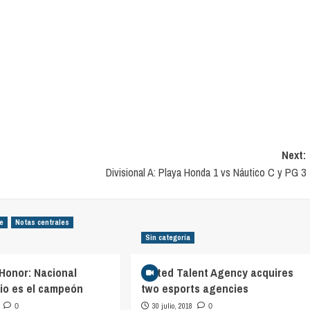
Next:
Divisional A: Playa Honda 1 vs Náutico C y PG 3
ie
Notas centrales
Sin categoría
Honor: Nacional
United Talent Agency acquires
rio es el campeón
two esports agencies
30 julio, 2018
0
0