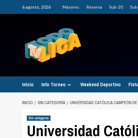
Saltar
6 agosto, 2026
Mayores
Reserva
Sub-20
Sub
al
contenido
Inicio
Info Torneo
Weekend Deportivo
Fixt
INICIO
SIN CATEGORÍA
UNIVERSIDAD CATÓLICA CAMPEÓN DE 
Sin categoría
Universidad Cató