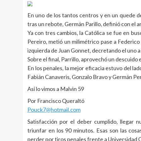
En uno de los tantos centros y en un quede d
tras un rebote, Germán Parillo, definió con el
Ya con tres cambios, la Católica se fue en bus
Pereiro, metió un milimétrico pase a Federico 
izquierda de Juan Gonnet, decretando el uno a
Sobre el final, Parrillo, aprovechó un descuido 
En los penales, la mejor eficacia estuvo del la
Fabián Canaveris, Gonzalo Bravo y Germán Per
Así lo vimos a Malvin 59
Por Francisco Queraltó
Pouck7@hotmail.com
Satisfacción por el deber cumplido, llegar 
triunfar en los 90 minutos. Esas son las cos
perder por tiros penales frente a Universidad C