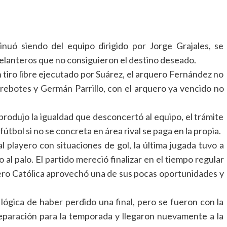
nuó siendo del equipo dirigido por Jorge Grajales, se
elanteros que no consiguieron el destino deseado.
n tiro libre ejecutado por Suárez, el arquero Fernández no
 rebotes y Germán Parrillo, con el arquero ya vencido no
 produjo la igualdad que desconcertó al equipo, el trámite
útbol si no se concreta en área rival se paga en la propia.
l playero con situaciones de gol, la última jugada tuvo a
al palo. El partido mereció finalizar en el tiempo regular
pero Católica aprovechó una de sus pocas oportunidades y
 lógica de haber perdido una final, pero se fueron con la
eparación para la temporada y llegaron nuevamente a la