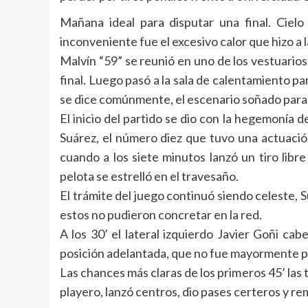
Mañana ideal para disputar una final. Cielo
inconveniente fue el excesivo calor que hizo a 
Malvín “59” se reunió en uno de los vestuarios d
final. Luego pasó a la sala de calentamiento pa
se dice comúnmente, el escenario soñado para c
El inicio del partido se dio con la hegemonía 
Suárez, el número diez que tuvo una actuación
cuando a los siete minutos lanzó un tiro lib
pelota se estrelló en el travesaño.
El trámite del juego continuó siendo celeste, 
estos no pudieron concretar en la red.
A los 30’ el lateral izquierdo Javier Goñi cab
posición adelantada, que no fue mayormente p
Las chances más claras de los primeros 45’ las 
playero, lanzó centros, dio pases certeros y re