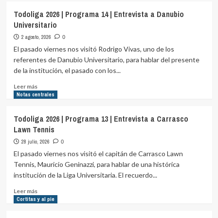
Todoliga
Todoliga 2026 | Programa 14 | Entrevista a Danubio
2026
Universitario
|
Programa
2 agosto, 2026
0
14
El pasado viernes nos visitó Rodrigo Vivas, uno de los
|
referentes de Danubio Universitario, para hablar del presente
Entrevista
de la institución, el pasado con los...
a
Limburgo
Leer
Leer más
Universitario
más
Notas centrales
sobre
Todoliga
Todoliga 2026 | Programa 13 | Entrevista a Carrasco
2026
Lawn Tennis
|
Programa
28 julio, 2026
0
14
El pasado viernes nos visitó el capitán de Carrasco Lawn
|
Tennis, Mauricio Geninazzi, para hablar de una histórica
Entrevista
institución de la Liga Universitaria. El recuerdo...
a
Danubio
Leer
Leer más
Universitario
más
Cortitas y al pie
sobre
Todoliga