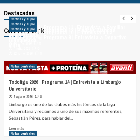
Limburgo Universitario
Destacadas
2 agosto, 2026
0
Cortitas y al pie
Cortitas y al pie
Cortitas y al pie
Todoliga 2026 | Programa 11 | Entrevista a Familiar
Cortitas y al pie
Todoliga 2026 | Programa 12 | Piedras Blancas
Cortitas y al pie
Todoliga 2026 | Programa 10 | Entrevista a La
Universitario
Todoliga 2026 | Programa 9 | Entrevista a Deportivo
Blanqueada
18 julio, 2026
0
Mitre
16 julio, 2026
0
4 julio, 2026
0
22 junio, 2026
0
Notas centrales
Todoliga 2026 | Programa 14 | Entrevista a Limburgo
Universitario
2 agosto, 2026
0
Limburgo es uno de los clubes más históricos de la Liga
Universitaria y recibimos a uno de sus máximos referentes,
Sebastián Pérez, para hablar del...
Leer
Leer más
más
Notas centrales
sobre