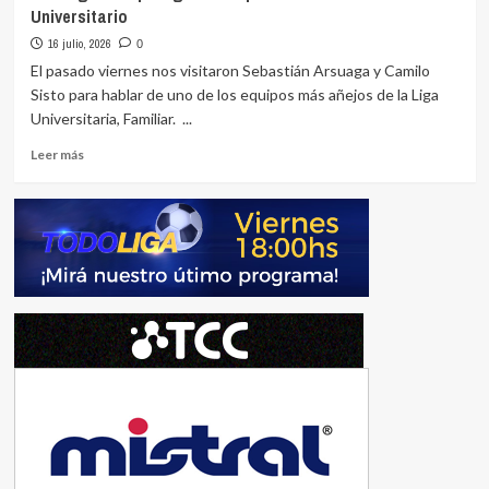
Universitario
|
Programa
16 julio, 2026
0
12
El pasado viernes nos visitaron Sebastián Arsuaga y Camilo
|
Sisto para hablar de uno de los equipos más añejos de la Liga
La
Universitaria, Familiar. ...
Blanqueada
vs
Leer
Leer más
Tacuarembó
más
sobre
Todoliga
2026
|
Programa
11
|
Entrevista
a
Familiar
Universitario