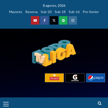
Saltar
8 agosto, 2026
al
Mayores
Reserva
Sub-20
Sub-18
Sub-16
Pre-Senior
contenido
Youtube
Facebook
Twitter
Podcast
Instagram
Menú
Notas centrales
principal
Todoliga 2026 | Programa 14 | Entrevista a