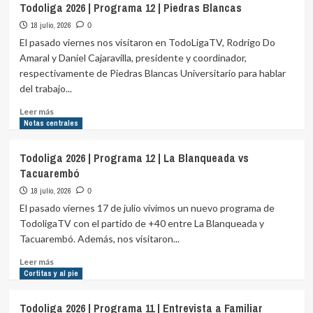
Todoliga 2026 | Programa 12 | Piedras Blancas
2026
18 julio, 2026
|
0
Programa
El pasado viernes nos visitaron en TodoLigaTV, Rodrigo Do
13
Amaral y Daniel Cajaravilla, presidente y coordinador,
|
respectivamente de Piedras Blancas Universitario para hablar
Entrevista
del trabajo...
a
Carrasco
Leer
Leer más
Lawn
más
Notas centrales
Tennis
sobre
Todoliga
Todoliga 2026 | Programa 12 | La Blanqueada vs
2026
Tacuarembó
|
Programa
18 julio, 2026
0
12
El pasado viernes 17 de julio vivimos un nuevo programa de
|
TodoligaTV con el partido de +40 entre La Blanqueada y
Piedras
Tacuarembó. Además, nos visitaron...
Blancas
Leer
Leer más
más
Cortitas y al pie
sobre
Todoliga
Todoliga 2026 | Programa 11 | Entrevista a Familiar
2026