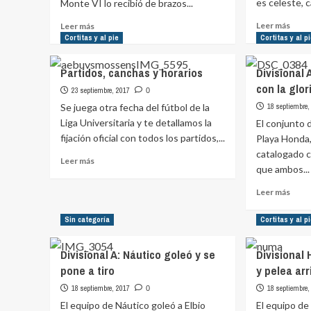
es celeste, 
Monte VI lo recibió de brazos...
se
perfi
Leer
Leer
Leer más
Leer más
com
más
más
Cortitas y al pie
Cortitas y al p
candi
sobr
sobre
Nacio
Divisional
Partidos, canchas y horarios
Divisional 
Unive
B:
con la glor
juega
Monte
23 septiembre, 2017
0
de
VI
Se juega otra fecha del fútbol de la
18 septiembre,
celes
se
Liga Universitaria y te detallamos la
El conjunto d
hizo
fijación oficial con todos los partidos,...
Playa Honda
fuerte
catalogado c
en
Leer
Leer más
que ambos...
casa
más
y
sobre
Leer
Leer más
goleó
Partidos,
más
a
canchas
sobr
Sin categoría
Cortitas y al p
la
y
Divis
Católica
horarios
A:
Divisional A: Náutico goleó y se
Divisional
Teni
pone a tiro
y pelea arr
el
Pinar
18 septiembre, 2017
18 septiembre,
0
sueñ
El equipo de Náutico goleó a Elbio
El equipo de
con