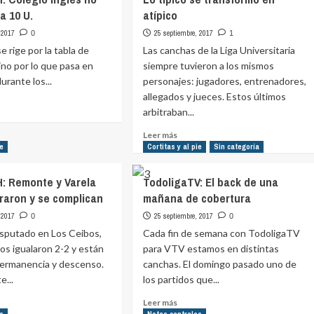
a 10 U.
atípico
 2017
25 septiembre, 2017
0
1
se rige por la tabla de
Las canchas de la Liga Universitaria
ino por lo que pasa en
siempre tuvieron a los mismos
urante los...
personajes: jugadores, entrenadores,
allegados y jueces. Estos últimos
arbitraban...
e
Leer
Leer más
ional
más
ie
Cortitas y al pie
Sin categoría
sobre
gio
Lo
 H: Remonte y Varela
TodoligaTV: El back de una
s
típico
raron y se complican
mañana de cobertura
se
transformó
 2017
25 septiembre, 2017
0
0
en
isputado en Los Ceibos,
Cada fin de semana con TodoligaTV
atípico
s igualaron 2-2 y están
para VTV estamos en distintas
permanencia y descenso.
canchas. El domingo pasado uno de
...
los partidos que...
Leer
Leer más
más