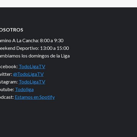
OSOTROS
mino A La Cancha: 8:00 a 9:30
ekend Deportivo: 13:00 a 15:00
mbiamos los domingos de la Liga
acebook:
TodoLigaTV
itter:
@TodoLigaTV
stagram:
TodoLigaTV
utube:
Todoliga
dcast:
Estamos en Spotify