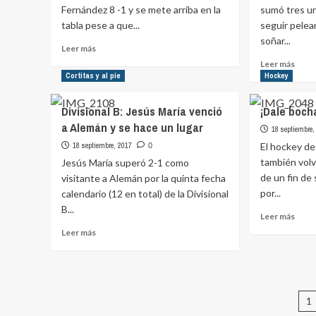
Fernández 8 -1 y se mete arriba en la
sumó tres u
la
tabla pese a que...
seguir pelea
glori
soñar...
Leer
Leer más
más
Leer
Leer más
sobre
más
Cortitas y al pie
Hockey
Divisional
sobr
A:
Divis
Divisional B: Jesús María venció
¡Dale boch
Náutico
H:
a Alemán y se hace un lugar
goleó
Num
18 septiembre,
y
Turca
18 septiembre, 2017
El hockey de 
0
se
ganó
también volv
Jesús María superó 2-1 como
pone
y
de un fin d
visitante a Alemán por la quinta fecha
a
pelea
por...
calendario (12 en total) de la Divisional
tiro
arrib
B...
en
Leer
Leer más
la
más
Leer
Leer más
tabla
sobr
más
¡Dale
sobre
boch
Divisional
B:
P
Jesús
1
María