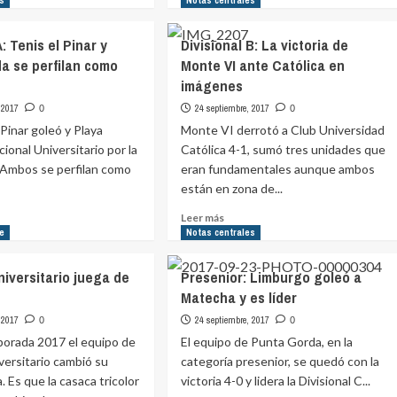
es
Notas centrales
e
sobre
ional
TodoligaTV:
A: Tenis el Pinar y
Divisional B: La victoria de
El
a se perfilan como
Monte VI ante Católica en
nte
back
s
imágenes
de
a
una
 2017
24 septiembre, 2017
0
0
mañana
 Pinar goleó y Playa
Monte VI derrotó a Club Universidad
de
ional Universitario por la
Católica 4-1, sumó tres unidades que
raron
cobertura
. Ambos se perfilan como
eran fundamentales aunque ambos
están en zona de...
lican
Leer
Leer más
más
ie
Notas centrales
e
sobre
ional
Divisional
niversitario juega de
Presenior: Limburgo goleó a
B:
Matecha y es líder
s
La
victoria
 2017
24 septiembre, 2017
0
0
de
porada 2017 el equipo de
El equipo de Punta Gorda, en la
Monte
versitario cambió su
categoría presenior, se quedó con la
VI
. Es que la casaca tricolor
victoria 4-0 y lidera la Divisional C...
a
ante