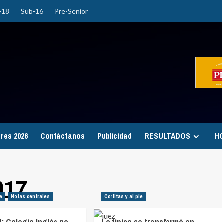
-18
Sub-16
Pre-Senior
ures 2026
Contáctanos
Publicidad
RESULTADOS
H
017
ie
Notas centrales
Cortitas y al pie
H: Colegio Inglés no
Lo típico se transformó en