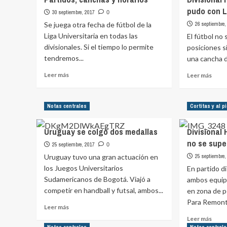
pudo con L
30 septiembre, 2017
0
Se juega otra fecha de fútbol de la
26 septiembre,
Liga Universitaria en todas las
El fútbol no 
divisionales. Si el tiempo lo permite
posiciones s
tendremos...
una cancha d
Leer
Leer
Leer más
Leer más
más
más
sobre
sobr
Partidos,
Divis
Notas centrales
Cortitas y al p
canchas
H:
y
Cole
Uruguay se colgó dos medallas
Divisional
horarios
Inglé
no se supe
no
25 septiembre, 2017
0
pudo
Uruguay tuvo una gran actuación en
25 septiembre,
con
los Juegos Universitarios
En partido d
La
Sudamericanos de Bogotá. Viajó a
ambos equipo
10
U.
competir en handball y futsal, ambos...
en zona de 
Para Remonte
Leer
Leer más
más
Leer
Leer más
sobre
más