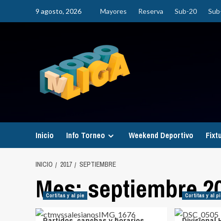
Saltar
9 agosto, 2026
Mayores
Reserva
Sub-20
Sub
al
contenido
Inicio
Info Torneo
Weekend Deportivo
Fixt
INICIO
2017
SEPTIEMBRE
Mes:
septiembre 2
Cortitas y al pie
Cortitas y al p
Partidos, canchas y horarios
Divisional 