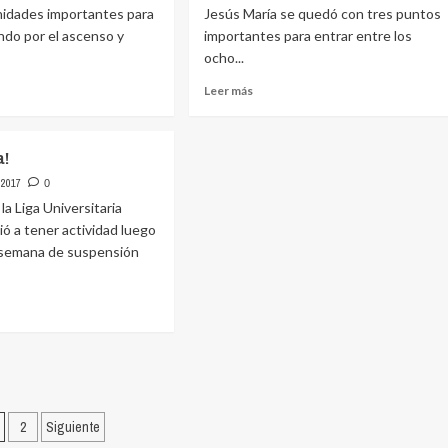
Biguá
nidades importantes para
Jesús María se quedó con tres puntos
no
ndo por el ascenso y
a
importantes para entrar entre los
se
ocho...
superaron
pero
Leer
Leer más
siguen
más
en
e
sobre
carrera
ional
Jesús
a!
María
a
y
 2017
0
tti
Alemán
la Liga Universitaria
en
ió a tener actividad luego
imágenes
e semana de suspensión
a
e
a!
aginación
2
Siguiente