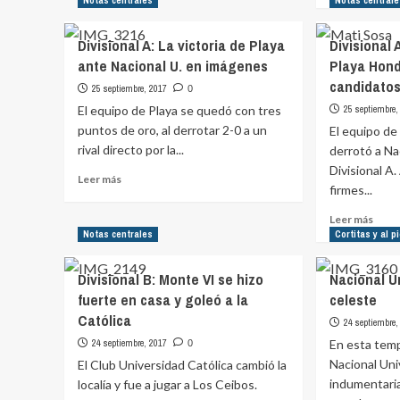
Notas centrales
Notas central
Uruguay
sobr
se
Divis
Divisional A: La victoria de Playa
Divisional 
colgó
H:
ante Nacional U. en imágenes
Playa Hond
dos
Remo
medallas
candidato
y
25 septiembre, 2017
0
Varel
El equipo de Playa se quedó con tres
25 septiembre,
no
puntos de oro, al derrotar 2-0 a un
El equipo de
se
rival directo por la...
derrotó a Nac
supe
Divisional A
y
Leer
Leer más
se
firmes...
más
comp
sobre
Leer
Leer más
Divisional
más
Notas centrales
Cortitas y al p
A:
sobr
La
Divis
Divisional B: Monte VI se hizo
Nacional U
victoria
A:
de
fuerte en casa y goleó a la
celeste
Teni
Playa
Católica
el
24 septiembre,
ante
Pinar
24 septiembre, 2017
En esta tem
0
Nacional
y
U.
Nacional Uni
El Club Universidad Católica cambió la
Playa
en
indumentaria
localía y fue a jugar a Los Ceibos.
Hond
imágenes