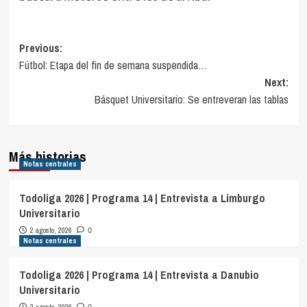
Navegación
Previous:
Fútbol: Etapa del fin de semana suspendida…
de
Next:
entradas
Básquet Universitario: Se entreveran las tablas
Más historias
Notas centrales
Todoliga 2026 | Programa 14 | Entrevista a Limburgo
Universitario
2 agosto, 2026
0
Notas centrales
Todoliga 2026 | Programa 14 | Entrevista a Danubio
Universitario