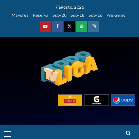
Saltar
7 agosto, 2026
al
Mayores
Reserva
Sub-20
Sub-18
Sub-16
Pre-Senior
contenido
Youtube
Facebook
Twitter
Podcast
Instagram
Menú
principal