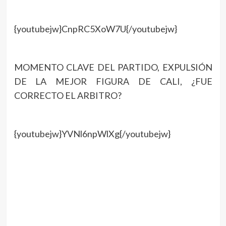
{youtubejw}CnpRC5XoW7U{/youtubejw}
MOMENTO CLAVE DEL PARTIDO, EXPULSIÓN
DE LA MEJOR FIGURA DE CALI, ¿FUE
CORRECTO EL ARBITRO?
{youtubejw}YVNl6npWlXg{/youtubejw}