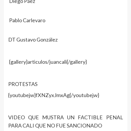
Diego Páez
Pablo Carlevaro
DT Gustavo González
{gallery}articulos/juancali{/gallery}
PROTESTAS
{youtubejw}fXNZyxJmxAg{/youtubejw}
VIDEO QUE MUSTRA UN FACTIBLE PENAL
PARA CALI QUE NO FUE SANCIONADO