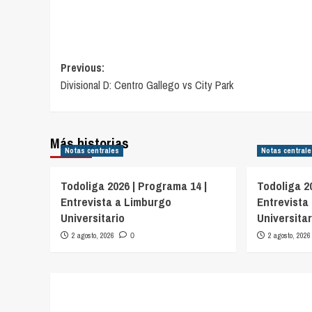
Navegación
Previous:
Divisional D: Centro Gallego vs City Park
de
entradas
Más historias
Notas centrales
Notas central
Todoliga 2026 | Programa 14 |
Todoliga 2
Entrevista a Limburgo
Entrevista
Universitario
Universitar
2 agosto, 2026
2 agosto, 2026
0