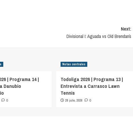
Next:
Divisional I: Aguada vs Old Brendan´s
es
Notas centrales
026 | Programa 14 |
Todoliga 2026 | Programa 13 |
 a Danubio
Entrevista a Carrasco Lawn
io
Tennis
28 julio, 2026
0
0