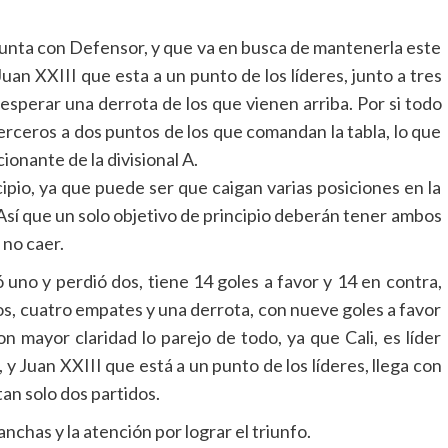
punta con Defensor, y que va en busca de mantenerla este
an XXIII que esta a un punto de los líderes, junto a tres
sperar una derrota de los que vienen arriba. Por si todo
erceros a dos puntos de los que comandan la tabla, lo que
onante de la divisional A.
ipio, ya que puede ser que caigan varias posiciones en la
Así que un solo objetivo de principio deberán tener ambos
a no caer.
ó uno y perdió dos, tiene 14 goles a favor y 14 en contra,
os, cuatro empates y una derrota, con nueve goles a favor
 mayor claridad lo parejo de todo, ya que Cali, es líder
y Juan XXIII que está a un punto de los líderes, llega con
n solo dos partidos.
nchas y la atención por lograr el triunfo.