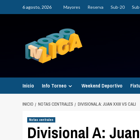
Saltar
6 agosto, 2026
Mayores
Reserva
Sub-20
Sub
al
contenido
Inicio
Info Torneo
Weekend Deportivo
Fixt
INICIO
NOTAS CENTRALES
DIVISIONAL A: JUAN XXIII VS CALI
Notas centrales
Divisional A: Juan