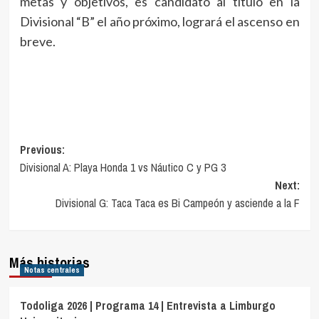
metas y objetivos, es candidato al título en la
Divisional “B” el año próximo, logrará el ascenso en
breve.
Navegación
Previous:
Divisional A: Playa Honda 1 vs Náutico C y PG 3
de
Next:
entradas
Divisional G: Taca Taca es Bi Campeón y asciende a la F
Más historias
Notas centrales
Todoliga 2026 | Programa 14 | Entrevista a Limburgo