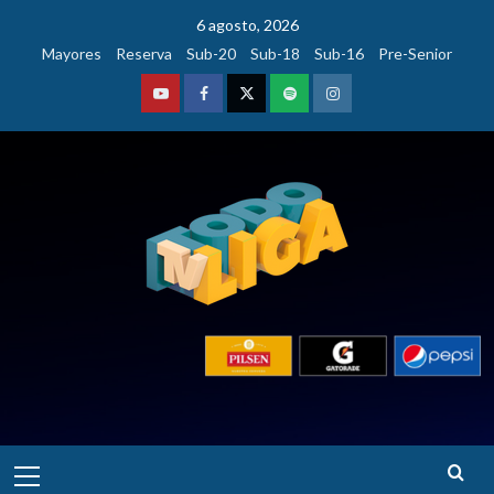
Saltar
6 agosto, 2026
al
Mayores
Reserva
Sub-20
Sub-18
Sub-16
Pre-Senior
contenido
Youtube
Facebook
Twitter
Podcast
Instagram
Menú
principal