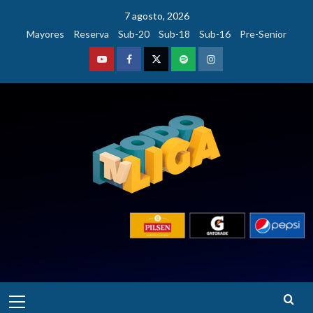
Saltar
7 agosto, 2026
al
Mayores
Reserva
Sub-20
Sub-18
Sub-16
Pre-Senior
contenido
Youtube
Facebook
Twitter
Podcast
Instagram
Menú
principal