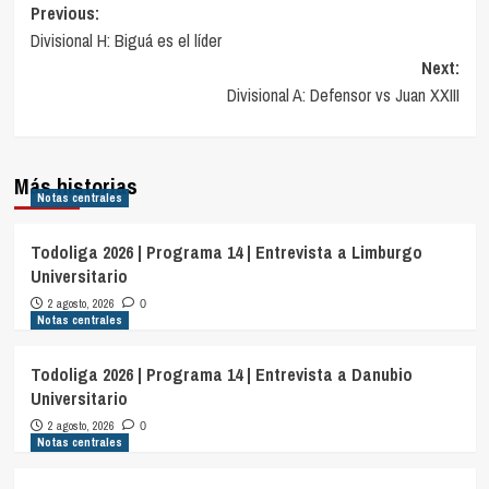
Navegación
Previous:
Divisional H: Biguá es el líder
de
Next:
entradas
Divisional A: Defensor vs Juan XXIII
Más historias
Notas centrales
Todoliga 2026 | Programa 14 | Entrevista a Limburgo
Universitario
2 agosto, 2026
0
Notas centrales
Todoliga 2026 | Programa 14 | Entrevista a Danubio
Universitario
2 agosto, 2026
0
Notas centrales