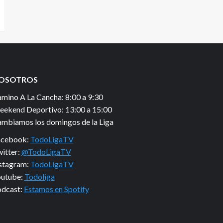
OSOTROS
mino A La Cancha: 8:00 a 9:30
ekend Deportivo: 13:00 a 15:00
mbiamos los domingos de la Liga
acebook:
TodoLigaTV
itter:
@TodoLigaTV
stagram:
TodoLigaTV
utube:
Todoliga
dcast:
Estamos en Spotify