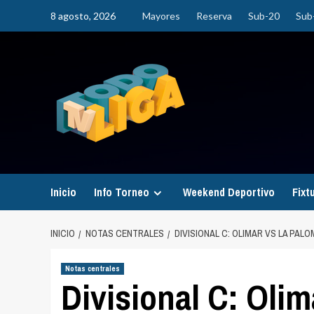
Saltar
8 agosto, 2026
Mayores
Reserva
Sub-20
Sub
al
contenido
Inicio
Info Torneo
Weekend Deportivo
Fixt
INICIO
NOTAS CENTRALES
DIVISIONAL C: OLIMAR VS LA PAL
Notas centrales
Divisional C: Oli