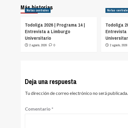
Más historias
Notas centrales
Notas central
Todoliga 2026 | Programa 14 |
Todoliga 2
Entrevista a Limburgo
Entrevista
Universitario
Universitar
2 agosto, 2026
2 agosto, 2026
0
Deja una respuesta
Tu dirección de correo electrónico no será publicada.
Comentario
*