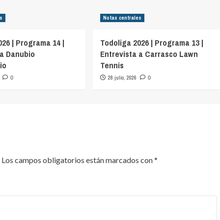
es
Notas centrales
026 | Programa 14 |
Todoliga 2026 | Programa 13 |
 a Danubio
Entrevista a Carrasco Lawn
io
Tennis
28 julio, 2026
0
0
Los campos obligatorios están marcados con
*