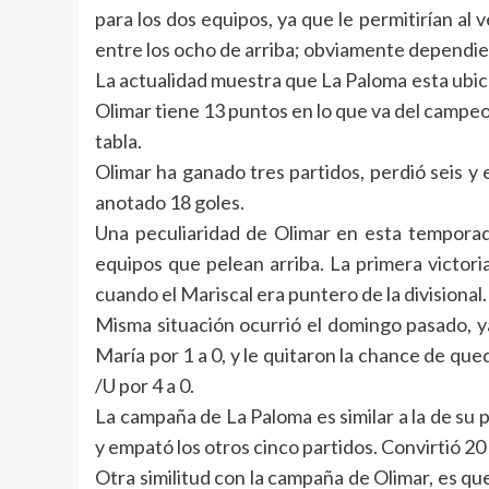
para los dos equipos, ya que le permitirían al 
entre los ocho de arriba; obviamente dependie
La actualidad muestra que La Paloma esta ubic
Olimar tiene 13 puntos en lo que va del campe
tabla.
Olimar ha ganado tres partidos, perdió seis y
anotado 18 goles.
Una peculiaridad de Olimar en esta temporada
equipos que pelean arriba. La primera victori
cuando el Mariscal era puntero de la divisional.
Misma situación ocurrió el domingo pasado, y
María por 1 a 0, y le quitaron la chance de qu
/U por 4 a 0.
La campaña de La Paloma es similar a la de su p
y empató los otros cinco partidos. Convirtió 20
Otra similitud con la campaña de Olimar, es q