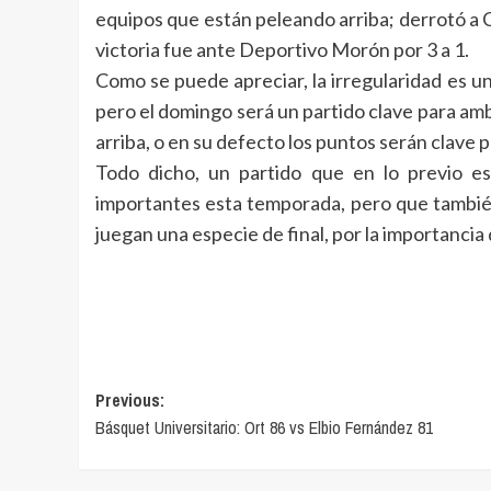
equipos que están peleando arriba; derrotó a C
victoria fue ante Deportivo Morón por 3 a 1.
Como se puede apreciar, la irregularidad es 
pero el domingo será un partido clave para amb
arriba, o en su defecto los puntos serán clave 
Todo dicho, un partido que en lo previo e
importantes esta temporada, pero que tambié
juegan una especie de final, por la importancia 
Navegación
Previous:
Básquet Universitario: Ort 86 vs Elbio Fernández 81
de
entradas