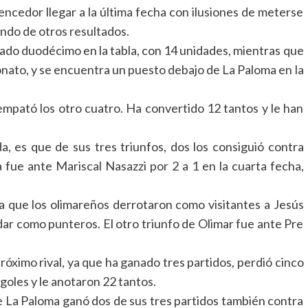
vencedor llegar a la última fecha con ilusiones de meterse
ndo de otros resultados.
ado duodécimo en la tabla, con 14 unidades, mientras que
onato, y se encuentra un puesto debajo de La Paloma en la
 empató los otro cuatro. Ha convertido 12 tantos y le han
, es que de sus tres triunfos, dos los consiguió contra
a fue ante Mariscal Nasazzi por 2 a 1 en la cuarta fecha,
a que los olimareños derrotaron como visitantes a Jesús
edar como punteros. El otro triunfo de Olimar fue ante Pre
róximo rival, ya que ha ganado tres partidos, perdió cinco
 goles y le anotaron 22 tantos.
ue La Paloma ganó dos de sus tres partidos también contra