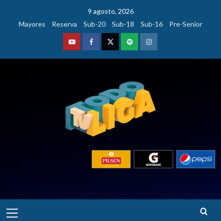
Saltar
9 agosto, 2026
al
Mayores
Reserva
Sub-20
Sub-18
Sub-16
Pre-Senior
contenido
Youtube
Facebook
Twitter
Podcast
Instagram
Menú
principal