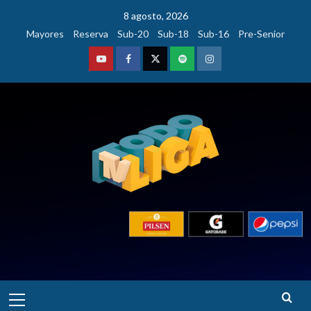
Saltar
8 agosto, 2026
al
Mayores
Reserva
Sub-20
Sub-18
Sub-16
Pre-Senior
contenido
Youtube
Facebook
Twitter
Podcast
Instagram
Menú
principal