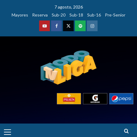
Saltar
7 agosto, 2026
al
Mayores
Reserva
Sub-20
Sub-18
Sub-16
Pre-Senior
contenido
Youtube
Facebook
Twitter
Podcast
Instagram
Menú
principal