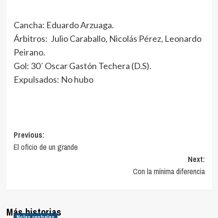
Cancha: Eduardo Arzuaga.
Árbitros: Julio Caraballo, Nicolás Pérez, Leonardo
Peirano.
Gol: 30´ Oscar Gastón Techera (D.S).
Expulsados: No hubo
Navegación
Previous:
El oficio de un grande
de
Next:
entradas
Con la mínima diferencia
Más historias
Notas centrales