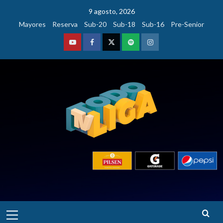
Saltar
9 agosto, 2026
al
Mayores
Reserva
Sub-20
Sub-18
Sub-16
Pre-Senior
contenido
Youtube
Facebook
Twitter
Podcast
Instagram
Menú
principal