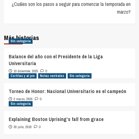
entradas
¿Cuáles son los pasos a seguir para comenzar la temporada en
marzo?
Más historias
Sin categoría
Balance del año con el Presidente de la Liga
Universitaria
10 diciembre, 2025
0
Cortitas y al pie
Notas centrales
Sin categoría
Torneo de Honor: Nacional Universitario es el campeón
2 marzo, 2020
0
Sin categoría
Explaining Boston Uprising’s fall from grace
30 julio, 2018
0