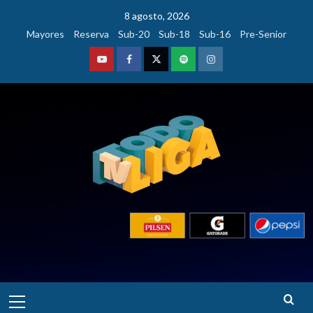
Saltar
8 agosto, 2026
al
Mayores
Reserva
Sub-20
Sub-18
Sub-16
Pre-Senior
contenido
Youtube
Facebook
Twitter
Podcast
Instagram
Menú
principal