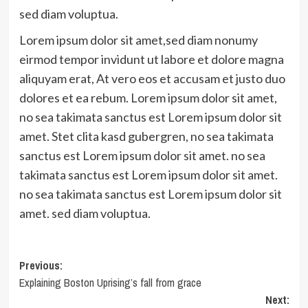
sed diam voluptua.
Lorem ipsum dolor sit amet,sed diam nonumy
eirmod tempor invidunt ut labore et dolore magna
aliquyam erat, At vero eos et accusam et justo duo
dolores et ea rebum. Lorem ipsum dolor sit amet,
no sea takimata sanctus est Lorem ipsum dolor sit
amet. Stet clita kasd gubergren, no sea takimata
sanctus est Lorem ipsum dolor sit amet. no sea
takimata sanctus est Lorem ipsum dolor sit amet.
no sea takimata sanctus est Lorem ipsum dolor sit
amet. sed diam voluptua.
Navegación
Previous:
Explaining Boston Uprising’s fall from grace
de
Next: