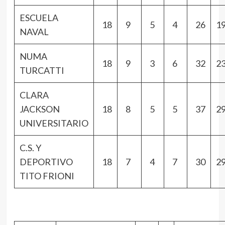
ESCUELA
18
9
5
4
26
1
NAVAL
NUMA
18
9
3
6
32
2
TURCATTI
CLARA
JACKSON
18
8
5
5
37
2
UNIVERSITARIO
C.S. Y
DEPORTIVO
18
7
4
7
30
2
TITO FRIONI