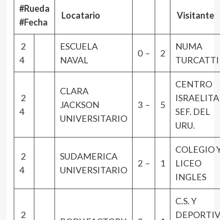
#Rueda
Locatario
Visitante
#Fecha
2
ESCUELA
NUMA
0 –
2
4
NAVAL
TURCATTI
CENTRO
CLARA
2
ISRAELITA
JACKSON
3 –
5
4
SEF. DEL
UNIVERSITARIO
URU.
COLEGIO 
2
SUDAMERICA
2 –
1
LICEO
4
UNIVERSITARIO
INGLES
C.S. Y
2
DEPORTI