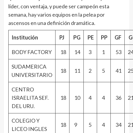
líder, con ventaja, y puede ser campeón esta
semana, hay varios equipos en la pelea por
ascensos en una definición dramática.
Institución
PJ
PG
PE
PP
GF
G
BODY FACTORY
18
14
3
1
53
2
SUDAMERICA
18
11
2
5
41
2
UNIVERSITARIO
CENTRO
ISRAELITA SEF.
18
10
4
4
36
2
DEL URU.
COLEGIO Y
18
9
5
4
34
2
LICEO INGLES