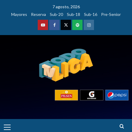
Saltar
7 agosto, 2026
al
Mayores
Reserva
Sub-20
Sub-18
Sub-16
Pre-Senior
contenido
Youtube
Facebook
Twitter
Podcast
Instagram
Menú
principal