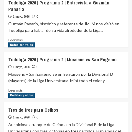
Todoliga 2026 | Programa 2 | Entrevista a Guzmán
112
Panario
años
de
1 mayo, 2026
0
la
Guzmán Panario, histórico y referente de JMLM nos visitó en
Liga
Todoliga para hablar de su vida alrededor de la Liga...
Leer
Leer más
más
Notas centrales
sobre
Todoliga
Todoliga 2026 | Programa 2 | Mossens vs San Eugenio
2026
1 mayo, 2026
|
0
Programa
Mossens y San Eugenio se enfrentaron por la Divisional D
2
(Mayores) de la Liga Universitaria. Mirá todo el color y...
|
Entrevista
Leer
Leer más
a
más
Cortitas y al pie
Guzmán
sobre
Panario
Todoliga
Tres de tres para Ceibos
2026
1 mayo, 2026
|
0
Programa
Auspicioso arranque de Ceibos en la Divisional B de la Liga
2
Universitaria con tres victorias en tres partidos. Hablamos del...