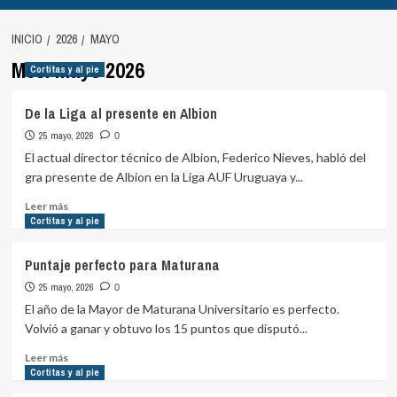
INICIO
2026
MAYO
Mes:
mayo 2026
Cortitas y al pie
De la Liga al presente en Albion
25 mayo, 2026
0
El actual director técnico de Albion, Federico Nieves, habló del
gra presente de Albion en la Liga AUF Uruguaya y...
Leer
Leer más
más
Cortitas y al pie
sobre
De
Puntaje perfecto para Maturana
la
25 mayo, 2026
Liga
0
al
El año de la Mayor de Maturana Universitario es perfecto.
presente
Volvió a ganar y obtuvo los 15 puntos que disputó...
en
Albion
Leer
Leer más
más
Cortitas y al pie
sobre