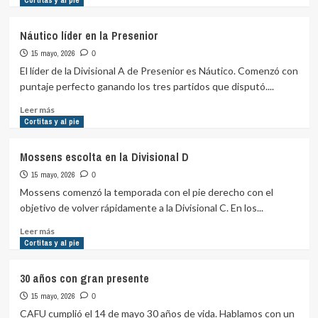
Cortitas y al pie
Agustín
sobre
Una
Náutico líder en la Presenior
nueva
15 mayo, 2026
era
0
El líder de la Divisional A de Presenior es Náutico. Comenzó con
puntaje perfecto ganando los tres partidos que disputó....
Leer
Leer más
más
Cortitas y al pie
sobre
Náutico
Mossens escolta en la Divisional D
líder
15 mayo, 2026
en
0
la
Mossens comenzó la temporada con el pie derecho con el
Presenior
objetivo de volver rápidamente a la Divisional C. En los...
Leer
Leer más
más
Cortitas y al pie
sobre
Mossens
30 años con gran presente
escolta
15 mayo, 2026
en
0
la
CAFU cumplió el 14 de mayo 30 años de vida. Hablamos con un