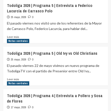
Puntaje
Todoliga 2026 | Programa 5 | Entrevista a Federico
perfecto
Lacurcia de Carrasco Polo
para
Maturana
25 mayo, 2026
0
El pasado viernes nos visitó uno de los referentes de la Mayor
de Carrasco Polo, Federico Lacurcia, para hablar del...
Leer
Leer más
más
Notas centrales
sobre
Todoliga
Todoliga 2026 | Programa 5 | Old Ivy vs Old Christians
2026
25 mayo, 2026
|
0
Programa
El pasado viernes 22 de mayo vivimos un nuevo programa de
5
TodoligaTV con el partido de Presenior entre Old Ivy...
|
Entrevista
Leer
Leer más
a
más
Notas centrales
Federico
sobre
Lacurcia
Todoliga
Todoliga 2026 | Programa 4 | Entrevista a Pollero y Sosa
de
2026
de Flores
Carrasco
|
Polo
Programa
17 mayo, 2026
0