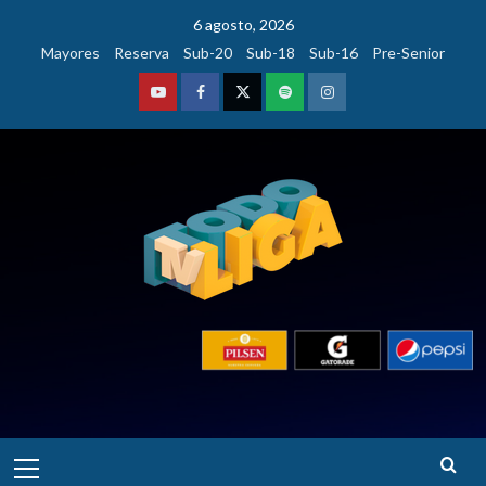
Saltar
6 agosto, 2026
al
Mayores
Reserva
Sub-20
Sub-18
Sub-16
Pre-Senior
contenido
Youtube
Facebook
Twitter
Podcast
Instagram
Menú
principal