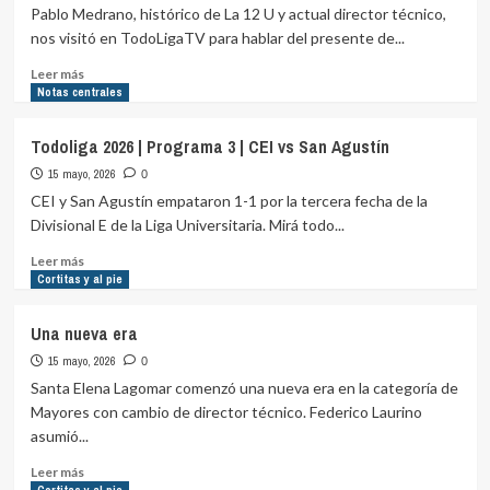
jugador
Pablo Medrano, histórico de La 12 U y actual director técnico,
de
nos visitó en TodoLigaTV para hablar del presente de...
Body
Factory
Leer
Leer más
más
Notas centrales
sobre
Todoliga
Todoliga 2026 | Programa 3 | CEI vs San Agustín
2026
15 mayo, 2026
|
0
Programa
CEI y San Agustín empataron 1-1 por la tercera fecha de la
3
Divisional E de la Liga Universitaria. Mirá todo...
|
Entrevista
Leer
Leer más
a
más
Cortitas y al pie
Pablo
sobre
Medrano
Todoliga
Una nueva era
de
2026
15 mayo, 2026
La
|
0
12
Programa
Santa Elena Lagomar comenzó una nueva era en la categoría de
U
3
Mayores con cambio de director técnico. Federico Laurino
|
asumió...
CEI
vs
Leer
Leer más
San
más