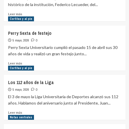
Divisional
histórico de la institución, Federico Lecueder, del...
D
Leer
Leer más
más
Cortitas y al pie
sobre
30
Perry Sexta de festejo
años
5 mayo, 2026
con
0
gran
Perry Sexta Universitario cumplió el pasado 15 de abril sus 30
presente
años de vida y realizó un gran festejo junto...
Leer
Leer más
más
Cortitas y al pie
sobre
Perry
Los 112 años de la Liga
Sexta
5 mayo, 2026
de
0
festejo
El 3 de mayo la Liga Universitaria de Deportes alcanzó sus 112
años. Hablamos del aniversario junto al Presidente, Juan...
Leer
Leer más
más
Notas centrales
sobre
Los