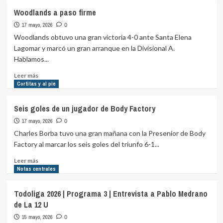
ISASA
Woodlands a paso firme
y
17 mayo, 2026
un
0
triunfo
Woodlands obtuvo una gran victoria 4-0 ante Santa Elena
para
Lagomar y marcó un gran arranque en la Divisional A.
entreverarse
Hablamos...
Leer
Leer más
más
Cortitas y al pie
sobre
Woodlands
Seis goles de un jugador de Body Factory
a
17 mayo, 2026
paso
0
firme
Charles Borba tuvo una gran mañana con la Presenior de Body
Factory al marcar los seis goles del triunfo 6-1...
Leer
Leer más
más
Notas centrales
sobre
Seis
Todoliga 2026 | Programa 3 | Entrevista a Pablo Medrano
goles
de La 12 U
de
un
15 mayo, 2026
0