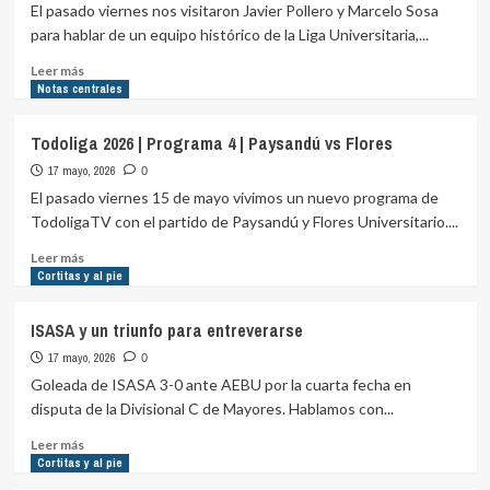
5
El pasado viernes nos visitaron Javier Pollero y Marcelo Sosa
|
para hablar de un equipo histórico de la Liga Universitaria,...
Old
Ivy
Leer
Leer más
vs
más
Notas centrales
Old
sobre
Christians
Todoliga
Todoliga 2026 | Programa 4 | Paysandú vs Flores
2026
17 mayo, 2026
|
0
Programa
El pasado viernes 15 de mayo vivimos un nuevo programa de
4
TodoligaTV con el partido de Paysandú y Flores Universitario....
|
Entrevista
Leer
Leer más
a
más
Cortitas y al pie
Pollero
sobre
y
Todoliga
ISASA y un triunfo para entreverarse
Sosa
2026
17 mayo, 2026
de
|
0
Flores
Programa
Goleada de ISASA 3-0 ante AEBU por la cuarta fecha en
4
disputa de la Divisional C de Mayores. Hablamos con...
|
Paysandú
Leer
Leer más
vs
más
Cortitas y al pie
Flores
sobre