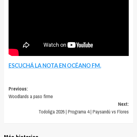
ESCUCHÁ LA NOTA EN OCÉANO FM.
Navegación
Previous:
Woodlands a paso firme
de
Next:
entradas
Todoliga 2026 | Programa 4 | Paysandú vs Flores