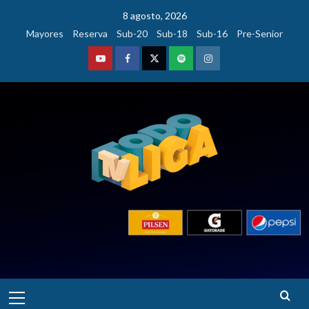
Saltar
8 agosto, 2026
al
Mayores
Reserva
Sub-20
Sub-18
Sub-16
Pre-Senior
contenido
Youtube
Facebook
Twitter
Podcast
Instagram
Menú
principal