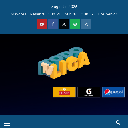
Saltar
7 agosto, 2026
al
Mayores
Reserva
Sub-20
Sub-18
Sub-16
Pre-Senior
contenido
Youtube
Facebook
Twitter
Podcast
Instagram
Menú
principal