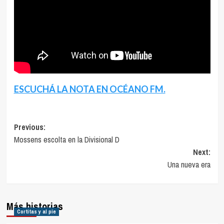
ESCUCHÁ LA NOTA EN OCÉANO FM.
Navegación
Previous:
Mossens escolta en la Divisional D
de
Next:
entradas
Una nueva era
Más historias
Cortitas y al pie