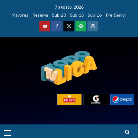
Saltar
7 agosto, 2026
al
Mayores
Reserva
Sub-20
Sub-18
Sub-16
Pre-Senior
contenido
Youtube
Facebook
Twitter
Podcast
Instagram
Menú
principal