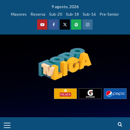
Saltar
9 agosto, 2026
al
Mayores
Reserva
Sub-20
Sub-18
Sub-16
Pre-Senior
contenido
Youtube
Facebook
Twitter
Podcast
Instagram
Menú
principal