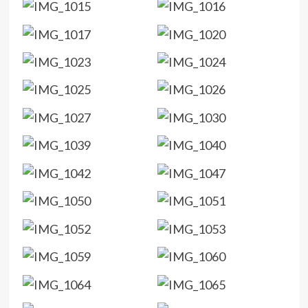
victoria y
quiere
estar
arriba