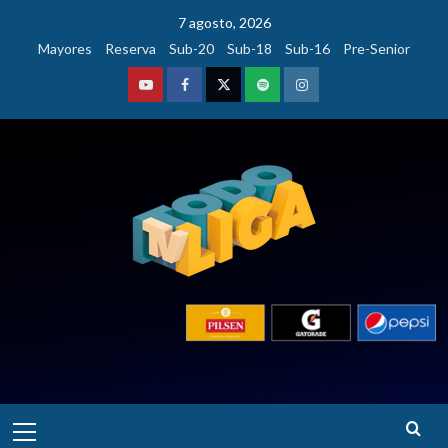
Saltar
7 agosto, 2026
al
Mayores
Reserva
Sub-20
Sub-18
Sub-16
Pre-Senior
contenido
Youtube
Facebook
Twitter
Podcast
Instagram
Menú
principal