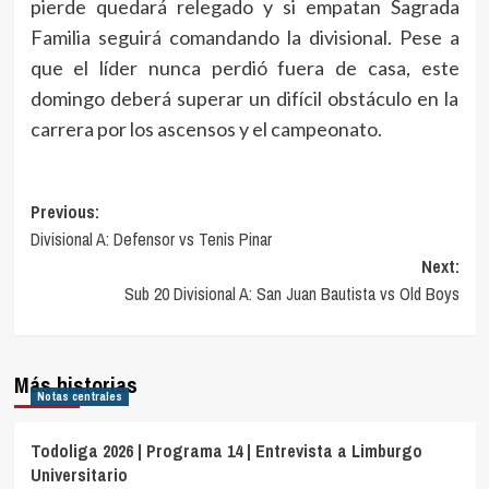
pierde quedará relegado y si empatan Sagrada
Familia seguirá comandando la divisional. Pese a
que el líder nunca perdió fuera de casa, este
domingo deberá superar un difícil obstáculo en la
carrera por los ascensos y el campeonato.
Navegación
Previous:
Divisional A: Defensor vs Tenis Pinar
de
Next:
entradas
Sub 20 Divisional A: San Juan Bautista vs Old Boys
Más historias
Notas centrales
Todoliga 2026 | Programa 14 | Entrevista a Limburgo
Universitario