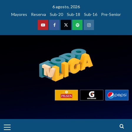
Saltar
6 agosto, 2026
al
Mayores
Reserva
Sub-20
Sub-18
Sub-16
Pre-Senior
contenido
Youtube
Facebook
Twitter
Podcast
Instagram
Menú
principal