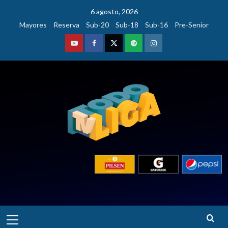
Saltar
6 agosto, 2026
al
Mayores
Reserva
Sub-20
Sub-18
Sub-16
Pre-Senior
contenido
Youtube
Facebook
Twitter
Podcast
Instagram
Menú
principal