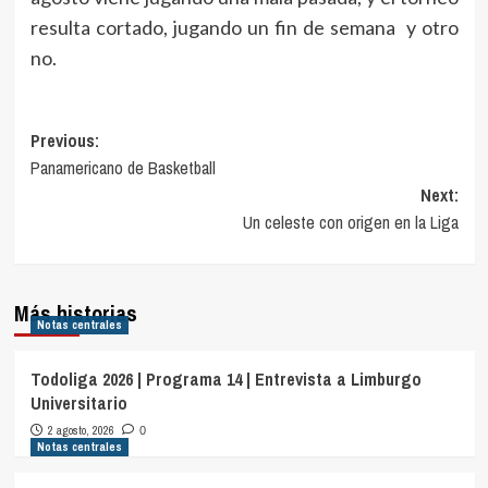
resulta cortado, jugando un fin de semana y otro
no.
Navegación
Previous:
Panamericano de Basketball
de
Next:
entradas
Un celeste con origen en la Liga
Más historias
Notas centrales
Todoliga 2026 | Programa 14 | Entrevista a Limburgo
Universitario
2 agosto, 2026
0
Notas centrales