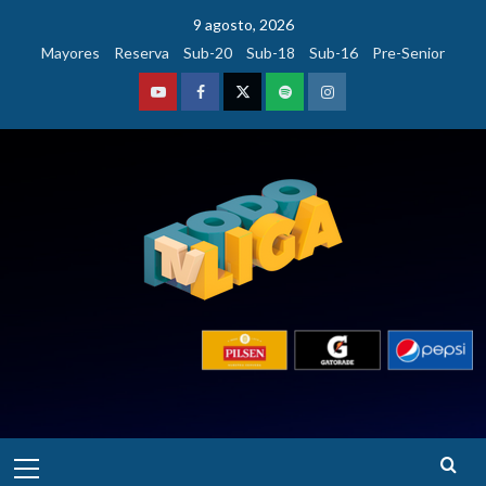
Saltar
9 agosto, 2026
al
Mayores
Reserva
Sub-20
Sub-18
Sub-16
Pre-Senior
contenido
Youtube
Facebook
Twitter
Podcast
Instagram
Menú
principal